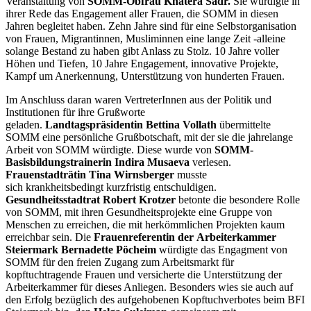
Veranstaltung von
SOMM-Obfrau Khatera Sadr.
Sie würdigte in
ihrer Rede das Engagement aller Frauen, die SOMM in diesen
Jahren begleitet haben. Zehn Jahre sind für eine Selbstorganisation
von Frauen, Migrantinnen, Musliminnen eine lange Zeit -alleine
solange Bestand zu haben gibt Anlass zu Stolz. 10 Jahre voller
Höhen und Tiefen, 10 Jahre Engagement, innovative Projekte,
Kampf um Anerkennung, Unterstützung von hunderten Frauen.
Im Anschluss daran waren VertreterInnen aus der Politik und
Institutionen für ihre Grußworte
geladen.
Landtagspräsidentin Bettina Vollath
übermittelte
SOMM eine persönliche Grußbotschaft, mit der sie die jahrelange
Arbeit von SOMM würdigte. Diese wurde von
SOMM-
Basisbildungstrainerin Indira Musaeva
verlesen.
Frauenstadträtin Tina Wirnsberger
musste
sich krankheitsbedingt kurzfristig entschuldigen.
Gesundheitsstadtrat Robert Krotzer
betonte die besondere Rolle
von SOMM, mit ihren Gesundheitsprojekte eine Gruppe von
Menschen zu erreichen, die mit herkömmlichen Projekten kaum
erreichbar sein. Die
Frauenreferentin der Arbeiterkammer
Steiermark Bernadette Pöcheim
würdigte das Engagment von
SOMM für den freien Zugang zum Arbeitsmarkt für
kopftuchtragende Frauen und versicherte die Unterstützung der
Arbeiterkammer für dieses Anliegen. Besonders wies sie auch auf
den Erfolg bezüglich des aufgehobenen Kopftuchverbotes beim BFI