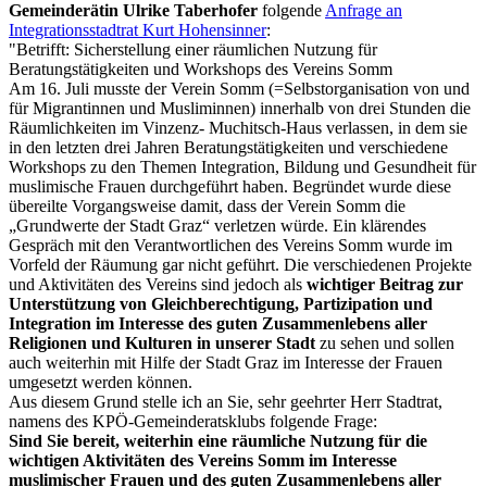
Gemeinderätin Ulrike Taberhofer
folgende
Anfrage an
Integrationsstadtrat Kurt Hohensinner
:
"Betrifft: Sicherstellung einer räumlichen Nutzung für
Beratungstätigkeiten und Workshops des Vereins Somm
Am 16. Juli musste der Verein Somm (=Selbstorganisation von und
für Migrantinnen und Musliminnen) innerhalb von drei Stunden die
Räumlichkeiten im Vinzenz- Muchitsch-Haus verlassen, in dem sie
in den letzten drei Jahren Beratungstätigkeiten und verschiedene
Workshops zu den Themen Integration, Bildung und Gesundheit für
muslimische Frauen durchgeführt haben. Begründet wurde diese
übereilte Vorgangsweise damit, dass der Verein Somm die
„Grundwerte der Stadt Graz“ verletzen würde. Ein klärendes
Gespräch mit den Verantwortlichen des Vereins Somm wurde im
Vorfeld der Räumung gar nicht geführt. Die verschiedenen Projekte
und Aktivitäten des Vereins sind jedoch als
wichtiger Beitrag zur
Unterstützung von Gleichberechtigung, Partizipation und
Integration im Interesse des guten Zusammenlebens aller
Religionen und Kulturen in unserer Stadt
zu sehen und sollen
auch weiterhin mit Hilfe der Stadt Graz im Interesse der Frauen
umgesetzt werden können.
Aus diesem Grund stelle ich an Sie, sehr geehrter Herr Stadtrat,
namens des KPÖ-Gemeinderatsklubs folgende Frage:
Sind Sie bereit, weiterhin eine räumliche Nutzung für die
wichtigen Aktivitäten des Vereins Somm im Interesse
muslimischer Frauen und des guten Zusammenlebens aller