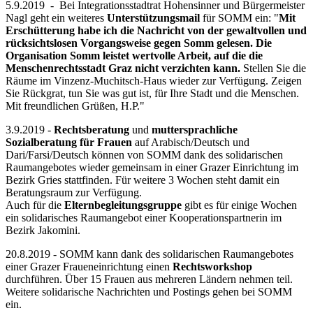
5.9.2019 - Bei Integrationsstadtrat Hohensinner und Bürgermeister
Nagl geht ein weiteres
Unterstützungsmail
für SOMM ein: "
Mit
Erschütterung habe ich die Nachricht von der gewaltvollen und
rücksichtslosen Vorgangsweise gegen Somm gelesen. Die
Organisation Somm leistet wertvolle Arbeit, auf die die
Menschenrechtsstadt Graz nicht verzichten kann.
Stellen Sie die
Räume im Vinzenz-Muchitsch-Haus wieder zur Verfügung. Zeigen
Sie Rückgrat, tun Sie was gut ist, für Ihre Stadt und die Menschen.
Mit freundlichen Grüßen, H.P."
3.9.2019 -
Rechtsberatung
und
muttersprachliche
Sozialberatung für Frauen
auf Arabisch/Deutsch und
Dari/Farsi/Deutsch können von SOMM dank des solidarischen
Raumangebotes wieder gemeinsam in einer Grazer Einrichtung im
Bezirk Gries stattfinden. Für weitere 3 Wochen steht damit ein
Beratungsraum zur Verfügung.
Auch für die
Elternbegleitungsgruppe
gibt es für einige Wochen
ein solidarisches Raumangebot einer Kooperationspartnerin im
Bezirk Jakomini.
20.8.2019 - SOMM kann dank des solidarischen Raumangebotes
einer Grazer Fraueneinrichtung einen
Rechtsworkshop
durchführen. Über 15 Frauen aus mehreren Ländern nehmen teil.
Weitere solidarische Nachrichten und Postings gehen bei SOMM
ein.