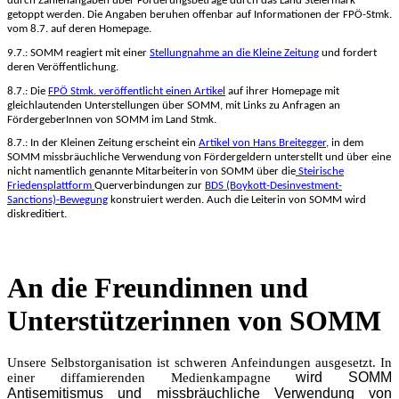
durch Zahlenangaben über Förderungsbeträge durch das Land Steiermark
getoppt werden. Die Angaben beruhen offenbar auf Informationen der FPÖ-Stmk.
vom 8.7. auf deren Homepage.
9.7.: SOMM reagiert mit einer
Stellungnahme
an die Kleine Zeitung
und fordert
deren Veröffentlichung.
8.7.: Die
FPÖ Stmk. veröffentlicht einen Artikel
auf ihrer Homepage mit
gleichlautenden Unterstellungen über SOMM, mit Links zu Anfragen an
FördergeberInnen von SOMM im Land Stmk.
8.7.: In der Kleinen Zeitung erscheint ein
Artikel von Hans Breitegger
, in dem
SOMM missbräuchliche Verwendung von Fördergeldern unterstellt und über eine
nicht namentlich genannte Mitarbeiterin von SOMM über die
Steirische
Friedensplattform
Querverbindungen zur
BDS (Boykott-Desinvestment-
Sanctions)-Bewegung
konstruiert werden. Auch die Leiterin von SOMM wird
diskreditiert.
An die Freundinnen und
Unterstützerinnen von SOMM
Unsere Selbstorganisation ist schweren Anfeindungen ausgesetzt. In
wird SOMM
einer diffamierenden Medienkampagne
Antisemitismus und missbräuchliche Verwendung von