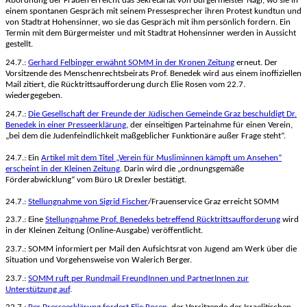
Abordnung der Frauen erreicht das Sekretariat von Bürgermeister Nagl, wo sie in
einem spontanen Gespräch mit seinem Pressesprecher ihren Protest kundtun und
von Stadtrat Hohensinner, wo sie das Gespräch mit ihm persönlich fordern. Ein
Termin mit dem Bürgermeister und mit Stadtrat Hohensinner werden in Aussicht
gestellt.
24.7.:
Gerhard Felbinger erwähnt SOMM in der Kronen Zeitung
erneut. Der
Vorsitzende des Menschenrechtsbeirats Prof. Benedek wird aus einem inoffiziellen
Mail zitiert, die Rücktrittsaufforderung durch Elie Rosen vom 22.7.
wiedergegeben.
24.7.:
Die Gesellschaft der
Freunde der Jüdischen Gemeinde Graz beschuldigt Dr.
Benedek in einer Presseerklärung
,
der einseitigen Parteinahme für einen Verein,
„bei dem die Judenfeindlichkeit maßgeblicher Funktionäre außer Frage steht“.
24.7.: Ein
Artikel mit dem Titel „Verein für Musliminnen kämpft um Ansehen“
erscheint in der Kleinen Zeitung
. Darin wird die „ordnungsgemäße
Förderabwicklung“ vom Büro LR Drexler bestätigt.
24.7.:
Stellungnahme von Sigrid Fischer
/Frauenservice Graz erreicht SOMM
23.7.: Eine
Stellungnahme Prof. Benedeks betreffend Rücktrittsaufforderung
wird
in der Kleinen Zeitung (Online-Ausgabe) veröffentlicht.
23.7.: SOMM informiert per Mail den Aufsichtsrat von Jugend am Werk über die
Situation und Vorgehensweise von Walerich Berger.
23.7.:
SOMM ruft per Rundmail FreundInnen und PartnerInnen zur
Unterstützung auf
.