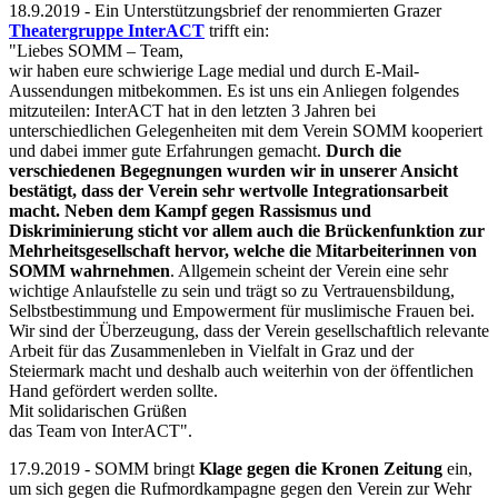
18.9.2019 - Ein Unterstützungsbrief der renommierten Grazer
Theatergruppe InterACT
trifft ein:
"Liebes SOMM – Team,
wir haben eure schwierige Lage medial und durch E-Mail-
Aussendungen mitbekommen. Es ist uns ein Anliegen folgendes
mitzuteilen: InterACT hat in den letzten 3 Jahren bei
unterschiedlichen Gelegenheiten mit dem Verein SOMM kooperiert
und dabei immer gute Erfahrungen gemacht.
Durch die
verschiedenen Begegnungen wurden wir in unserer Ansicht
bestätigt, dass der Verein sehr wertvolle Integrationsarbeit
macht.
Neben dem Kampf gegen Rassismus und
Diskriminierung sticht vor allem auch die Brückenfunktion zur
Mehrheitsgesellschaft hervor, welche die Mitarbeiterinnen von
SOMM wahrnehmen
. Allgemein scheint der Verein eine sehr
wichtige Anlaufstelle zu sein und trägt so zu Vertrauensbildung,
Selbstbestimmung und Empowerment für muslimische Frauen bei.
Wir sind der Überzeugung, dass der Verein gesellschaftlich relevante
Arbeit für das Zusammenleben in Vielfalt in Graz und der
Steiermark macht und deshalb auch weiterhin von der öffentlichen
Hand gefördert werden sollte.
Mit solidarischen Grüßen
das Team von InterACT".
17.9.2019 - SOMM bringt
Klage gegen die Kronen Zeitung
ein,
um sich gegen die Rufmordkampagne gegen den Verein zur Wehr