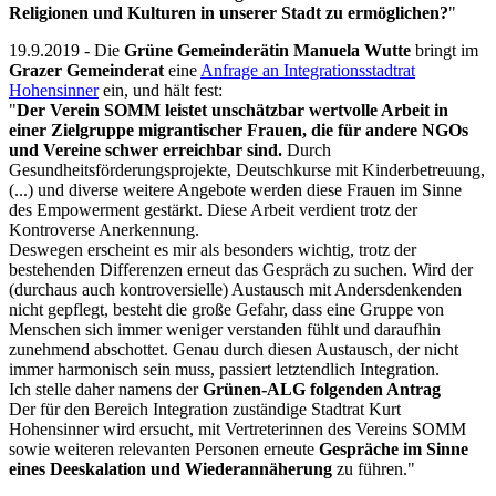
Religionen und Kulturen in unserer Stadt zu ermöglichen?
"
19.9.2019 - Die
Grüne Gemeinderätin Manuela Wutte
bringt im
Grazer Gemeinderat
eine
Anfrage an Integrationsstadtrat
Hohensinner
ein, und hält fest:
"
Der Verein SOMM leistet unschätzbar wertvolle Arbeit in
einer Zielgruppe migrantischer Frauen, die für andere NGOs
und Vereine schwer erreichbar sind.
Durch
Gesundheitsförderungsprojekte, Deutschkurse mit Kinderbetreuung,
(...) und diverse weitere Angebote werden diese Frauen im Sinne
des Empowerment gestärkt. Diese Arbeit verdient trotz der
Kontroverse Anerkennung.
Deswegen erscheint es mir als besonders wichtig, trotz der
bestehenden Differenzen erneut das Gespräch zu suchen. Wird der
(durchaus auch kontroversielle) Austausch mit Andersdenkenden
nicht gepflegt, besteht die große Gefahr, dass eine Gruppe von
Menschen sich immer weniger verstanden fühlt und daraufhin
zunehmend abschottet. Genau durch diesen Austausch, der nicht
immer harmonisch sein muss, passiert letztendlich Integration.
Ich stelle daher namens der
Grünen-ALG folgenden Antrag
Der für den Bereich Integration zuständige Stadtrat Kurt
Hohensinner wird ersucht, mit Vertreterinnen des Vereins SOMM
sowie weiteren relevanten Personen erneute
Gespräche im Sinne
eines Deeskalation und Wiederannäherung
zu führen."