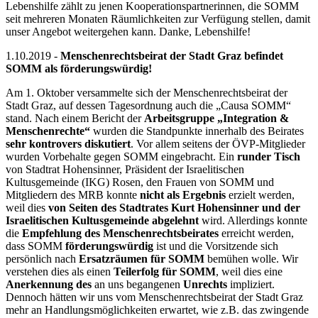
Lebenshilfe zählt zu jenen Kooperationspartnerinnen, die SOMM
seit mehreren Monaten Räumlichkeiten zur Verfügung stellen, damit
unser Angebot weitergehen kann. Danke, Lebenshilfe!
1.10.2019 -
Menschenrechtsbeirat der Stadt Graz befindet
SOMM als förderungswürdig!
Am 1. Oktober versammelte sich der Menschenrechtsbeirat der
Stadt Graz, auf dessen Tagesordnung auch die „Causa SOMM“
stand. Nach einem Bericht der
Arbeitsgruppe „Integration &
Menschenrechte“
wurden die Standpunkte innerhalb des Beirates
sehr kontrovers diskutiert
. Vor allem seitens der ÖVP-Mitglieder
wurden Vorbehalte gegen SOMM eingebracht. Ein
runder Tisch
von Stadtrat Hohensinner, Präsident der Israelitischen
Kultusgemeinde (IKG) Rosen, den Frauen von SOMM und
Mitgliedern des MRB konnte
nicht als Ergebnis
erzielt werden,
weil dies
von Seiten des Stadtrates Kurt Hohensinner und der
Israelitischen Kultusgemeinde abgelehnt
wird. Allerdings konnte
die
Empfehlung des Menschenrechtsbeirates
erreicht werden,
dass SOMM
förderungswürdig
ist und die Vorsitzende sich
persönlich nach
Ersatzräumen für SOMM
bemühen wolle. Wir
verstehen dies als einen
Teilerfolg für SOMM
, weil dies eine
Anerkennung des
an uns begangenen
Unrechts
impliziert.
Dennoch hätten wir uns vom Menschenrechtsbeirat der Stadt Graz
mehr an Handlungsmöglichkeiten erwartet, wie z.B. das zwingende