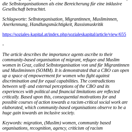
die Selbstorganisationen als eine Bereicherung für eine inklusive
Gesellschaft betrachtet.
Schlagworte: Selbstorganisation, Migrantinnen, Musliminnen,
Anerkennung, Handlungsmächtigkeit, Rassismuskritik
https://soziales-kapital.at/index.php/sozialeskapital/article/view/655
-
The article describes the importance agents ascribe to their
community-based organisation of migrant, refugee and Muslim
women in Graz, called Selbstorganisation von und für Migrantinnen
und Musliminnen (SOMM). It is demonstrated that a CBO can open
up a space of empowerment for women who fight against
discrimination and for equal capabilities. The contradictions
between self- and external perceptions of the CBO and its
experiences with political and financial limitations are reflected
critically. Based upon this, consequential motivations for and
possible courses of action towards a racism-critical social work are
elaborated, which community-based organisations observe to be a
huge gain towards an inclusive society.
Keywords: migration, (Muslim) women, community based
organisations, recognition, agency, criticism of racism