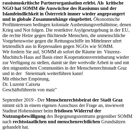
rassismuskritische Partnerorganisation erlebt. Als kritische
NGO hat SOMM die Auswüchse des Rassismus und der
Islamfeindlichkeit in Österreich immer wieder angeprangert
und in globale Zusammenhänge eingebettet.
Ökonomische
Profitinteressen bedingen koloniale Ausbeutungsverhältnisse, denen
Krieg und Not folgen. Die restriktive Asylgesetzgebung in der EU,
die rechte Hetze gegen flüchtende Menschen, die unmenschliche
Vorgehensweise gegen die Rettungsschiffe im Mittelmeer ufert
letztendlich aus in Repressalien gegen NGOs wie SOMM.
Wir fordern Sie auf, SOMM ab sofort die Räume im Vinzenz-
Muchitsch-Haus auf Basis einer Kooperationsvereinbarung wieder
zur Verfügung zu stellen, damit sie ihre wertvolle Arbeit in und mit
den migrantischen Communities in der Menschenrechtsstadt Graz
und in der Steiermark weiterführen kann!
Mit ethischer Empörung,
Dr. Luzenir Caixeta
Geschäftsführerin von maiz"
September 2019 - Der
Menschenrechtsbeirat der Stadt Graz
nimmt sich in einem eigenen Ausschuss der Frage an, inwieweit
Stadtrat Hohensinner beim
fristlosen Widerruf der
Nutzungsbewilligung
des Begegnungszentrums gegenüber SOMM
nach
rechtsstaatlichen und menschenrechtlichen
Grundsätzen
gehandelt hat.