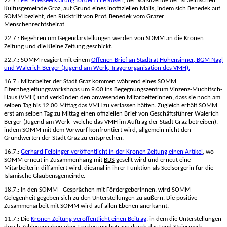
22.7.:
Per Presseerklärung fordert Elie Rosen
, der Vorsitzende der Israelitischen
Kultusgemeinde Graz, auf Grund eines inoffiziellen Mails, indem sich Benedek auf
SOMM bezieht,
den Rücktritt von Prof. Benedek vom Grazer
Menschenrechtsbeirat.
22.7.: Begehren um Gegendarstellungen werden von SOMM an die Kronen
Zeitung und die Kleine Zeitung geschickt.
22.7.: SOMM reagiert mit einem
Offenen Brief an Stadtrat Hohensinner, BGM Nagl
und Walerich Berger (Jugend am Werk, Trägerorganisation des VMH).
16.7.: Mitarbeiter der Stadt Graz kommen während eines SOMM
Elternbegleitungsworkshops um 9:00 ins Begegnungszentrum Vinzenz-Muchitsch-
Haus (VMH) und verkünden den anwesenden Mitarbeiterinnen, dass sie noch am
selben Tag bis 12:00 Mittag das VMH zu verlassen hätten. Zugleich erhält SOMM
erst am selben Tag zu Mittag einen offiziellen Brief von Geschäftsführer Walerich
Berger (Jugend am Werk- welche das VMH im Auftrag der Stadt Graz betreiben),
indem SOMM mit dem Vorwurf konfrontiert wird, allgemein nicht den
Grundwerten der Stadt Graz zu entsprechen.
16.7.:
Gerhard Felbinger veröffentlicht in der Kronen Zeitung einen Artikel
, wo
SOMM erneut in Zusammenhang mit
BDS
gesellt wird und erneut eine
Mitarbeiterin diffamiert wird, diesmal in ihrer Funktion als Seelsorgerin für die
Islamische Glaubensgemeinde.
18.7.: In den SOMM - Gesprächen mit FördergeberInnen, wird SOMM
Gelegenheit gegeben sich zu den Unterstellungen zu äußern. Die positive
Zusammenarbeit mit SOMM wird auf allen Ebenen anerkannt.
11.7.: Die
Kronen Zeitung veröffentlicht einen Beitrag
, in dem die Unterstellungen