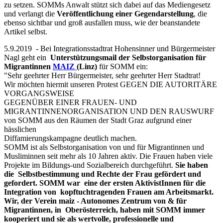
zu setzen. SOMMs Anwalt stützt sich dabei auf das Mediengesetz
und verlangt die
Veröffentlichung einer Gegendarstellung
, die
ebenso sichtbar und groß ausfallen muss, wie der beanstandete
Artikel selbst.
5.9.2019 - Bei Integrationsstadtrat Hohensinner und Bürgermeister
Nagl geht ein
Unterstützungsmail
der Selbstorganisation für
Migrantinnen
MAIZ
(Linz)
für SOMM ein:
"Sehr geehrter Herr Bürgermeister, sehr geehrter Herr Stadtrat!
Wir möchten hiermit unseren Protest GEGEN DIE AUTORITÄRE
VORGANGSWEISE
GEGENÜBER EINER FRAUEN- UND
MIGRANTINNENORGANISATION UND DEN RAUSWURF
von SOMM aus den Räumen der Stadt Graz aufgrund einer
hässlichen
Diffamierungskampagne deutlich machen.
SOMM ist als Selbstorganisation von und für Migrantinnen und
Musliminnen seit mehr als 10 Jahren aktiv. Die Frauen haben viele
Projekte im Bildungs-und Sozialbereich durchgeführt.
Sie haben
die Selbstbestimmung und Rechte der Frau gefördert und
gefordert. SOMM war eine der ersten AktivistInnen für die
Integration von kopftuchtragenden Frauen am Arbeitsmarkt.
Wir, der Verein maiz - Autonomes Zentrum von & für
Migrantinnen, in Oberösterreich, haben mit SOMM immer
kooperiert und sie als wertvolle, professionelle und