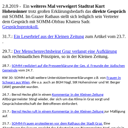
2.8.2019 - Ein
weiteres Mal verweigert Stadtrat Kurt
Hohensinner
trotz großen Erklärungsbedarfs das
direkte Gespräch
mit SOMM. Im Grazer Rathaus stellt sich lediglich sein Vertreter
dem Gespräch mit SOMM-Obfrau Khatera Sadr.
Gesprächsprotokoll.
31.7.:
Ein Leserbrief aus der Kleinen Zeitung
zum Artikel vom 23.7.
.
29.7.:
Der Menschenrechtsbeirat Graz verlangt eine Aufklärung
nach rechtstaatlichen Prinzipien, so in der Kleinen Zeitung.
28.7.:
SOMM repliziert auf die Presseerklärung der Ges. d. Freunde der Jüdischen
Gemeinde
vom 24.7.
KW 30: SOMM erhält weitere UnterstützerInnenerklärungen z.B. von
Frauen in
Schwarz
aus Wien
, die u.a. auch an BGM Nagl, StR Hohensinner und W. Berger
(JAW) gesendet wurden.
26.7.: Bernd Hecke gibt in einem
Kommentar in der Kleinen Zeitung
Altbürgermeister Stingl wieder, der sich um das Klima in Graz sorgt und
Gesprächsbereitschaft der Betroffenen einfordert.
25.7.:
Bernd Hecke ruft in einem
Kommentar in der Kleinen Zeitung
zur Mäßigung
auf.
25.7.:
SOMM-Frauen protestieren vor dem Rathaus der Stadt Graz.
Eine