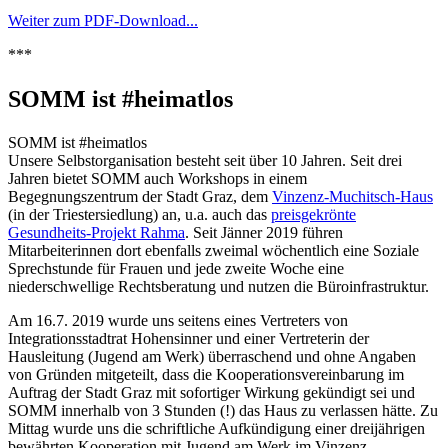
Weiter zum PDF-Download...
***
SOMM ist #heimatlos
SOMM ist #heimatlos
Unsere Selbstorganisation besteht seit über 10 Jahren. Seit drei
Jahren bietet SOMM auch Workshops in einem
Begegnungszentrum der Stadt Graz, dem
Vinzenz-Muchitsch-Haus
(in der Triestersiedlung) an, u.a. auch das
preisgekrönte
Gesundheits-Projekt Rahma
. Seit Jänner 2019 führen
Mitarbeiterinnen dort ebenfalls zweimal wöchentlich eine Soziale
Sprechstunde für Frauen und jede zweite Woche eine
niederschwellige Rechtsberatung und nutzen die Büroinfrastruktur.
Am 16.7. 2019 wurde uns seitens eines Vertreters von
Integrationsstadtrat Hohensinner und einer Vertreterin der
Hausleitung (Jugend am Werk) überraschend und ohne Angaben
von Gründen mitgeteilt, dass die Kooperationsvereinbarung im
Auftrag der Stadt Graz mit sofortiger Wirkung gekündigt sei und
SOMM innerhalb von 3 Stunden (!) das Haus zu verlassen hätte. Zu
Mittag wurde uns die schriftliche Aufkündigung einer dreijährigen
bewährten Kooperation mit Jugend am Werk im Vinzenz-