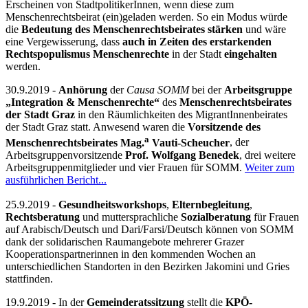
Erscheinen von StadtpolitikerInnen, wenn diese zum
Menschenrechtsbeirat (ein)geladen werden. So ein Modus würde
die
Bedeutung des Menschenrechtsbeirates stärken
und wäre
eine Vergewisserung, dass
auch in Zeiten des erstarkenden
Rechtspopulismus Menschenrechte
in der Stadt
eingehalten
werden.
30.9.2019 -
Anhörung
der
Causa SOMM
bei der
Arbeitsgruppe
„Integration & Menschenrechte“
des
Menschenrechtsbeirates
der Stadt Graz
in den Räumlichkeiten des MigrantInnenbeirates
der Stadt Graz statt. Anwesend waren die
Vorsitzende des
a
Menschenrechtsbeirates Mag.
Vauti-Scheucher
, der
Arbeitsgruppenvorsitzende
Prof. Wolfgang Benedek
, drei weitere
Arbeitsgruppenmitglieder und vier Frauen für SOMM.
Weiter zum
ausführlichen Bericht...
25.9.2019 -
Gesundheitsworkshops
,
Elternbegleitung
,
Rechtsberatung
und muttersprachliche
Sozialberatung
für Frauen
auf Arabisch/Deutsch und Dari/Farsi/Deutsch können von SOMM
dank der solidarischen Raumangebote mehrerer Grazer
Kooperationspartnerinnen in den kommenden Wochen an
unterschiedlichen Standorten in den Bezirken Jakomini und Gries
stattfinden.
19.9.2019 - In der
Gemeinderatssitzung
stellt die
KPÖ-